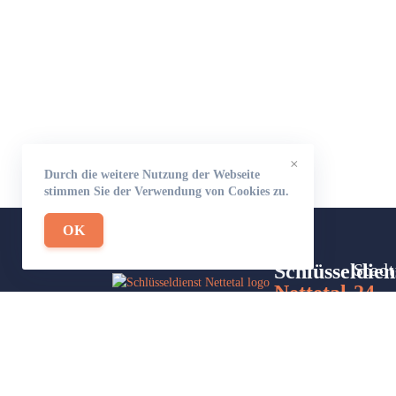
×
Durch die weitere Nutzung der Webseite
stimmen Sie der Verwendung von Cookies zu.
OK
Schlüsseldien
Stadt
Nettetal-24
Site
Wir sind Ihr Helfer in Not in Sachen
Part
Schlüsseldienst. Zu jeder Tages- und
Nachtzeit für Sie da!