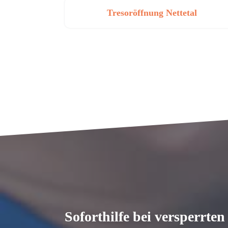
Tresoröffnung Nettetal
Soforthilfe bei versperrte