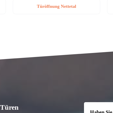
Türöffnung Nettetal
n Türen
Haben Sie