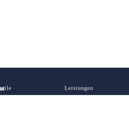
st
teile
Leistungen
map
Autoöffnung
ner
Türöffnung
Schlüsselnotdienst